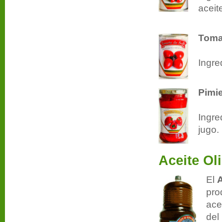
aceite
Tomat
Ingre
Pimie
Ingre
jugo.
Aceite Ol
El
pro
ace
del