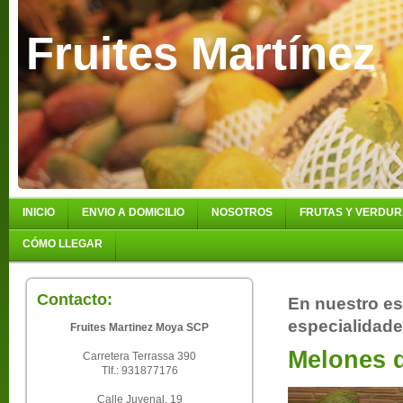
Fruites Martínez
INICIO
ENVIO A DOMICILIO
NOSOTROS
FRUTAS Y VERDU
CÓMO LLEGAR
Contacto:
En nuestro es
especialidade
Fruites Martinez Moya SCP
Melones d
Carretera Terrassa 390
Tlf.: 931877176
Calle Juvenal, 19